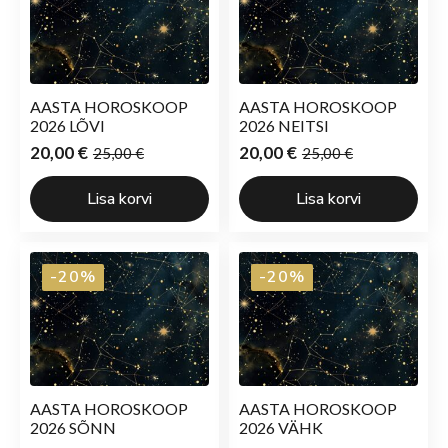
AASTA HOROSKOOP
AASTA HOROSKOOP
2026 LÕVI
2026 NEITSI
20,00
€
20,00
€
25,00
€
25,00
€
Algne
Current
Algne
Current
hind
price
hind
price
Lisa korvi
Lisa korvi
oli:
is:
oli:
is:
25,00 €.
20,00 €.
25,00 €.
20,00 €.
-20%
-20%
AASTA HOROSKOOP
AASTA HOROSKOOP
2026 SÕNN
2026 VÄHK