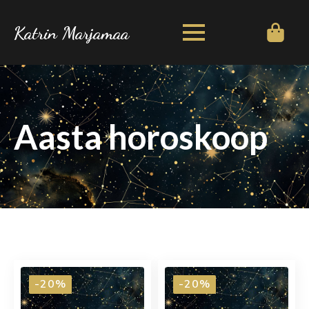
Katrin Marjamaa
Aasta horoskoop
-20%
-20%