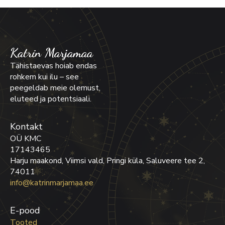
Katrin Marjamaa
Tähistaevas hoiab endas
rohkem kui ilu – see
peegeldab meie olemust,
eluteed ja potentsiaali.
Kontakt
OÜ KMC
17143465
Harju maakond, Viimsi vald, Pringi küla, Saluveere tee 2,
74011
info@katrinmarjamaa.ee
E-pood
Tooted