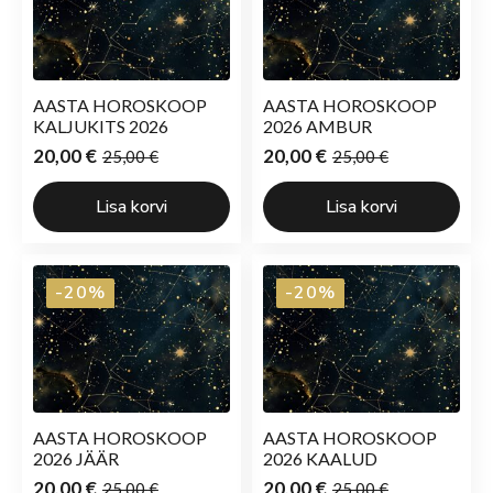
AASTA HOROSKOOP
AASTA HOROSKOOP
KALJUKITS 2026
2026 AMBUR
20,00
€
20,00
€
25,00
€
25,00
€
Algne
Current
Algne
Current
hind
price
hind
price
Lisa korvi
Lisa korvi
oli:
is:
oli:
is:
25,00 €.
20,00 €.
25,00 €.
20,00 €.
-20%
-20%
AASTA HOROSKOOP
AASTA HOROSKOOP
2026 JÄÄR
2026 KAALUD
20,00
€
20,00
€
25,00
€
25,00
€