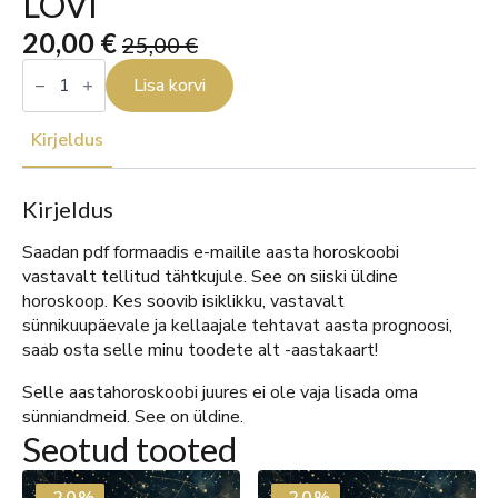
LÕVI
20,00
€
25,00
€
Algne
Current
AASTA
HOROSKOOP
Lisa korvi
hind
price
2026
oli:
is:
LÕVI
kogus
Kirjeldus
25,00 €.
20,00 €.
Kirjeldus
Saadan pdf formaadis e-mailile aasta horoskoobi
vastavalt tellitud tähtkujule. See on siiski üldine
horoskoop. Kes soovib isiklikku, vastavalt
sünnikuupäevale ja kellaajale tehtavat aasta prognoosi,
saab osta selle minu toodete alt -aastakaart!
Selle aastahoroskoobi juures ei ole vaja lisada oma
sünniandmeid. See on üldine.
Seotud tooted