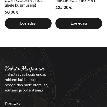
UUS TOODE! Vastus
ISIKLIK SÜNNIKAART
ühele küsimusele!
125,00
€
50,00
€
Loe edasi
Loe edasi
Katrin Marjamaa
Tähistaevas hoiab endas
rohkem kui ilu – see
peegeldab meie olemust,
eluteed ja potentsiaali.
Kontakt