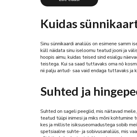
Kuidas sünnikaart
Sinu sünnikaardi analüüs on esimene samm ise
küll näidata sinu iseloomu teatud jooni ja v
hoopis aimu, kuidas teised sind esialgu näev
teistega. Kui sa saad tuttavaks oma nö kosmil
nii palju antud- saa vaid endaga tuttavaks ja
Suhted ja hingepee
Suhted on sageli peeglid, mis näitavad meile,
teatud tüüpi inimesi ja miks mõni kohtumine 
kes ja milliste isiksuseomadustega sobib mei
spetsiaalne suhte- ja sobivusanalüüs, mis vaa