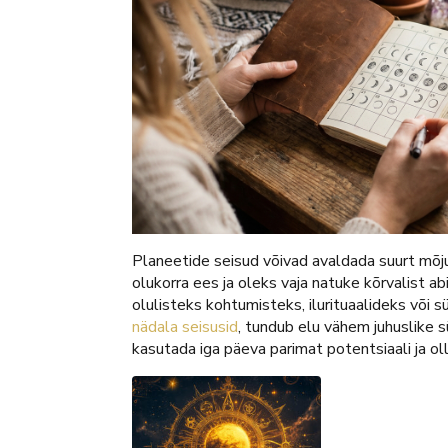
Planeetide seisud võivad avaldada suurt mõju
olukorra ees ja oleks vaja natuke kõrvalist ab
olulisteks kohtumisteks, ilurituaalideks või 
nädala seisusid
, tundub elu vähem juhuslike 
kasutada iga päeva parimat potentsiaali ja ol