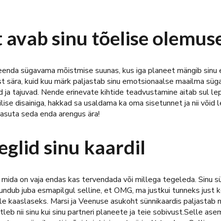
 avab sinu tõelise olemus
enda sügavama mõistmise suunas, kus iga planeet mängib sinu el
älist sära, kuid kuu märk paljastab sinu emotsionaalse maailma s
ad ja tajuvad. Nende erinevate kihtide teadvustamine aitab sul l
ise disainiga, hakkad sa usaldama ka oma sisetunnet ja nii võid l
 kasuta seda enda arengus ära!
glid sinu kaardil
 mida on vaja endas kas tervendada või millega tegeleda. Sinu sü
tundub juba esmapilgul selline, et OMG, ma justkui tunneks just 
le kaaslaseks. Marsi ja Veenuse asukoht sünnikaardis paljastab 
tleb nii sinu kui sinu partneri planeete ja teie sobivust.Selle 