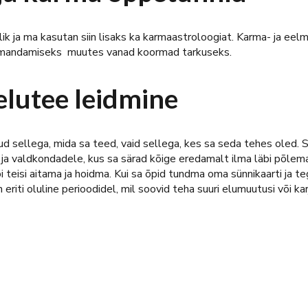
ik ja ma kasutan siin lisaks ka karmaastroloogiat. Karma- ja eel
gu omandamiseks muutes vanad koormad tarkuseks.
elutee leidmine
ud sellega, mida sa teed, vaid sellega, kes sa seda tehes oled.
a valdkondadele, kus sa särad kõige eredamalt ilma läbi põlema
i teisi aitama ja hoidma. Kui sa õpid tundma oma sünnikaarti ja t
eriti oluline perioodidel, mil soovid teha suuri elumuutusi või ka