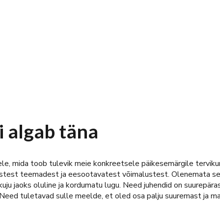
 algab täna
ele, mida toob tulevik meie konkreetsele päikesemärgile terviku
mistest teemadest ja eesootavatest võimalustest. Olenemata sel
htkuju jaoks oluline ja kordumatu lugu. Need juhendid on suurepä
 Need tuletavad sulle meelde, et oled osa palju suuremast ja maa