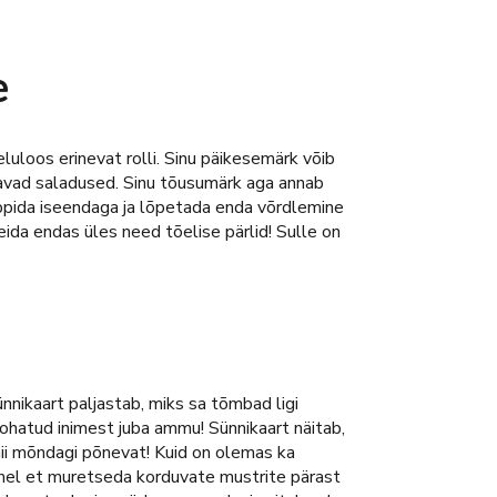
e
uloos erinevat rolli. Sinu päikesemärk võib
ügavad saladused. Sinu tõusumärk aga annab
eppida iseendaga ja lõpetada enda võrdlemine
eida endas üles need tõelise pärlid! Sulle on
nnikaart paljastab, miks sa tõmbad ligi
kohatud inimest juba ammu! Sünnikaart näitab,
nii mõndagi põnevat! Kuid on olemas ka
asemel et muretseda korduvate mustrite pärast