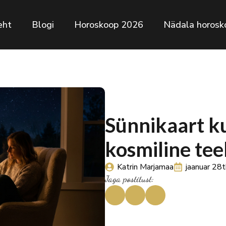
eht
Blogi
Horoskoop 2026
Nädala horosk
Sünnikaart kui
kosmiline tee
Katrin Marjamaa
jaanuar 28
Jaga postitust: