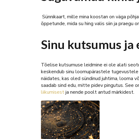
Sünnikaart, mille mina koostan on väga põhjal
õppetunde, mida su hing valis siin ja prae
Sinu kutsumus ja 
Tõelise kutsumuse leidmine ei ole alati seot
keskendub sinu loomupärastele tugevustele j
näidates, kas oled sündinud juhtima, looma võ
saadab sind edu, mitte pidev pingutus. See on 
liikumisest
ja nende poolt antud märkidest.