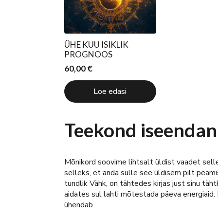
ÜHE KUU ISIKLIK
PROGNOOS
60,00
€
Loe edasi
Teekond iseendani
Mõnikord soovime lihtsalt üldist vaadet sell
selleks, et anda sulle see üldisem pilt pea
tundlik Vähk, on tähtedes kirjas just sinu tä
aidates sul lahti mõtestada päeva energiaid.
ühendab.