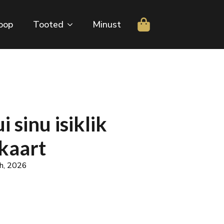
oop
Tooted
Minust
 sinu isiklik
kaart
th, 2026