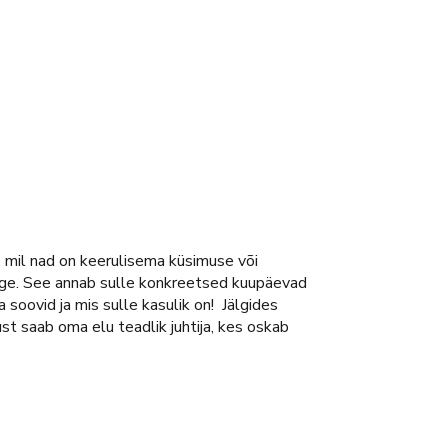
, mil nad on keerulisema küsimuse või
u tuge. See annab sulle konkreetsed kuupäevad
 soovid ja mis sulle kasulik on! Jälgides
t saab oma elu teadlik juhtija, kes oskab