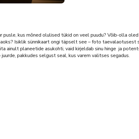
ur pusle, kus mõned olulised tükid on veel puudu? Võib-olla ole
jaoks? Isiklik sünnikaart ongi täpselt see – foto taevalaotusest
a ainult planeetide asukohti, vaid kirjeldab sinu hinge ja potentsia
 juurde, pakkudes selgust seal, kus varem valitses segadus.