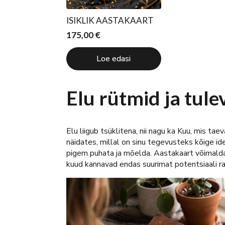
ISIKLIK AASTAKAART
175,00
€
Loe edasi
Elu rütmid ja tul
Elu liigub tsüklitena, nii nagu ka Kuu, mis t
näidates, millal on sinu tegevusteks kõige i
pigem puhata ja mõelda. Aastakaart võimaldab 
kuud kannavad endas suurimat potentsiaali rah