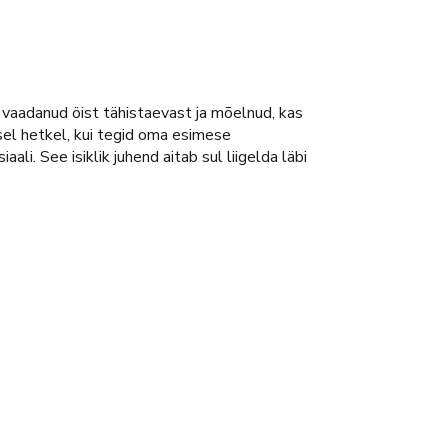
d vaadanud öist tähistaevast ja mõelnud, kas
 sel hetkel, kui tegid oma esimese
ali. See isiklik juhend aitab sul liigelda läbi