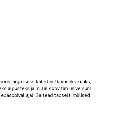
rognoos järgmiseks kaheteistkümneks kuuks,
eks algusteks ja millal soovitab universum
ebasobival ajal. Sa tead täpselt, millised