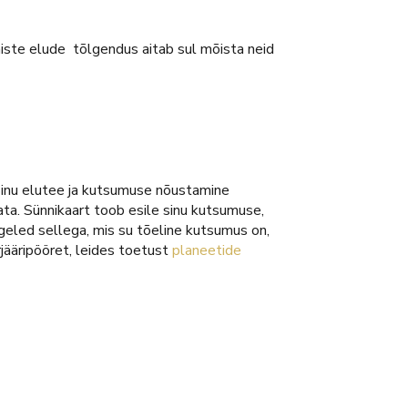
miste elude tõlgendus aitab sul mõista neid
 Sinu elutee ja kutsumuse nõustamine
ta. Sünnikaart toob esile sinu kutsumuse,
egeled sellega, mis su tõeline kutsumus on,
rjääripööret, leides toetust
planeetide