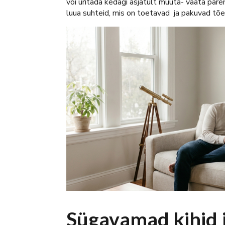
või üritada kedagi asjatult muuta- vaata pare
luua suhteid, mis on toetavad ja pakuvad tõe
Sügavamad kihid 