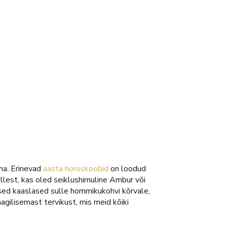
na. Erinevad
aasta horoskoobid
on loodud
lest, kas oled seiklushimuline Ambur või
rased kaaslased sulle hommikukohvi kõrvale,
gilisemast tervikust, mis meid kõiki