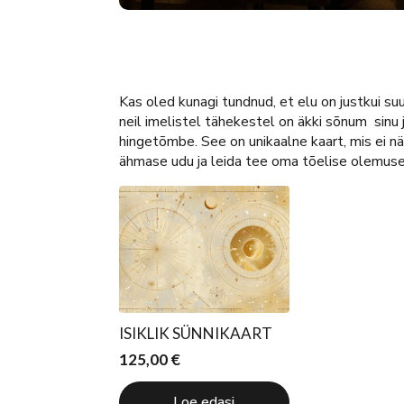
Kas oled kunagi tundnud, et elu on justkui su
neil imelistel tähekestel on äkki sõnum sinu 
hingetõmbe. See on unikaalne kaart, mis ei näit
ähmase udu ja leida tee oma tõelise olemuse
ISIKLIK SÜNNIKAART
125,00
€
Loe edasi