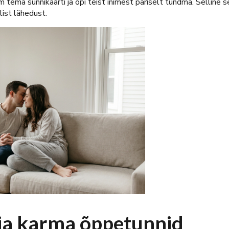
m tema sünnikaarti ja õpi teist inimest päriselt tundma. Selline 
list lähedust.
ja karma õppetunnid