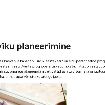
eviku planeerimine
aevas kasvab ja kahaneb. Isiklik aastakaart on sinu personaalne p
deaalsem aeg. Aasta prognoos aitab sul mõista, millal on aeg uut
sul oma elu planeerida nii, et vältid asjatuid torme ja pingutusi 
a, armastuse või isikliku arengu jaoks.