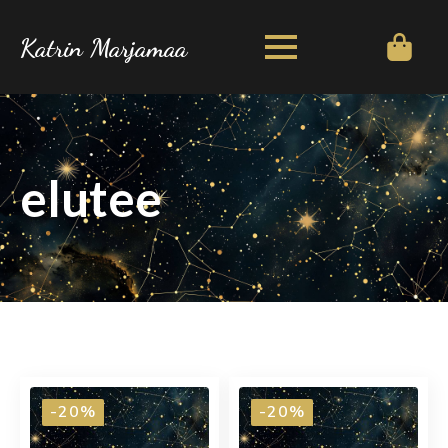
Katrin Marjamaa
elutee
-20%
-20%