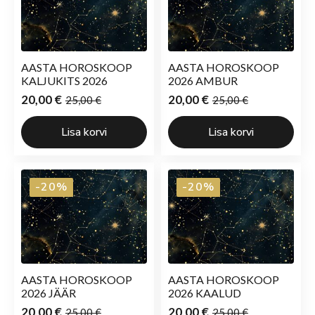
AASTA HOROSKOOP
AASTA HOROSKOOP
KALJUKITS 2026
2026 AMBUR
20,00
€
20,00
€
25,00
€
25,00
€
Algne
Current
Algne
Current
hind
price
hind
price
Lisa korvi
Lisa korvi
oli:
is:
oli:
is:
25,00 €.
20,00 €.
25,00 €.
20,00 €.
-20%
-20%
AASTA HOROSKOOP
AASTA HOROSKOOP
2026 JÄÄR
2026 KAALUD
20,00
€
20,00
€
25,00
€
25,00
€