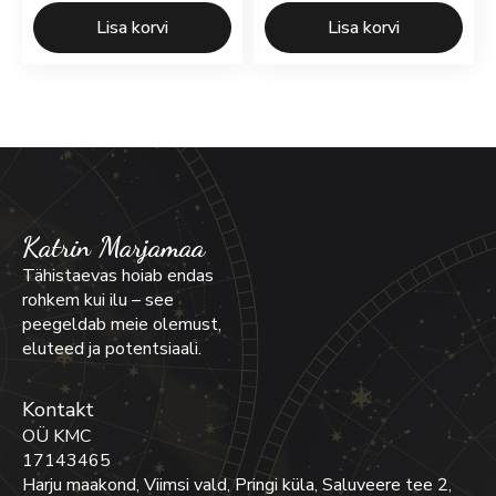
Lisa korvi
Lisa korvi
Katrin Marjamaa
Tähistaevas hoiab endas
rohkem kui ilu – see
peegeldab meie olemust,
eluteed ja potentsiaali.
Kontakt
OÜ KMC
17143465
Harju maakond, Viimsi vald, Pringi küla, Saluveere tee 2,